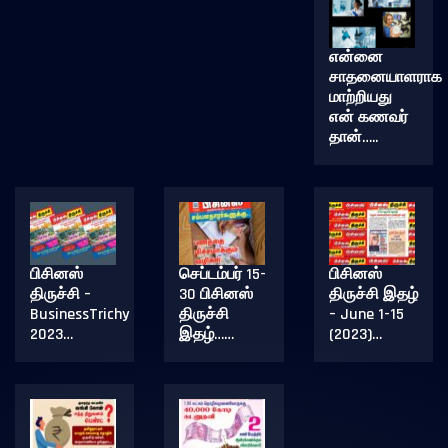
என்னை
சாதனையாளராக
மாற்றியது
என் கணவர்
தான்…..
பிசினஸ்
செப்டம்பர் 15-
பிசினஸ்
திருச்சி –
30 பிசினஸ்
திருச்சி இதழ்
BusinessTrichy
திருச்சி
– June 1-15
2023…
இதழ்……
(2023)…