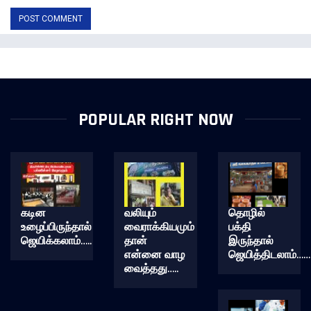
POPULAR RIGHT NOW
கடின
வலியும்
தொழில்
உழைப்பிருந்தால்
வைராக்கியமும்
பக்தி
ஜெயிக்கலாம்…..
தான்
இருந்தால்
என்னை வாழ
ஜெயித்திடலாம்……
வைத்தது…..