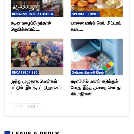
BUSINESS TRICHY E-PAPER
SPECIAL STORIES
கடின உழைப்பிருந்தால்
யானை மார்க் நெய் மிட்டாய்
ஜெயிக்கலாம்…..
கடை…
UNCATEGORIZED
பிசினஸ் திருச்சி இதழ்
முற்று முழுதாக பெண்கள்
ஏடிஎம்மில் பணம் எடுக்கும்
மட்டும் இயக்கும் நிறுவனம்
போது இந்த தவறை செய்து
!
விடாதீர்கள்!
PREV
NEXT