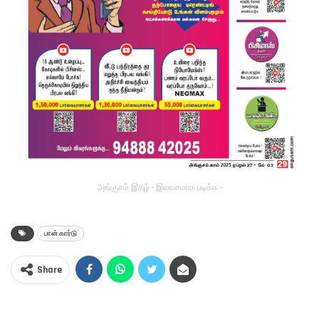
அங்குசம் இதழ் - இலவசமாக படிக்க -
பான் கார்டு
Share