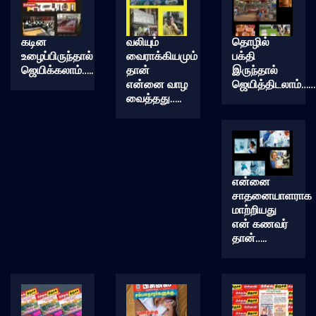
கடின
வலியும்
தொழில்
உழைப்பிருந்தால்
வைராக்கியமும்
பக்தி
ஜெயிக்கலாம்…..
தான்
இருந்தால்
என்னை வாழ
ஜெயித்திடலாம்……
வைத்தது…..
என்னை
சாதனையாளராக
மாற்றியது
என் கணவர்
தான்…..