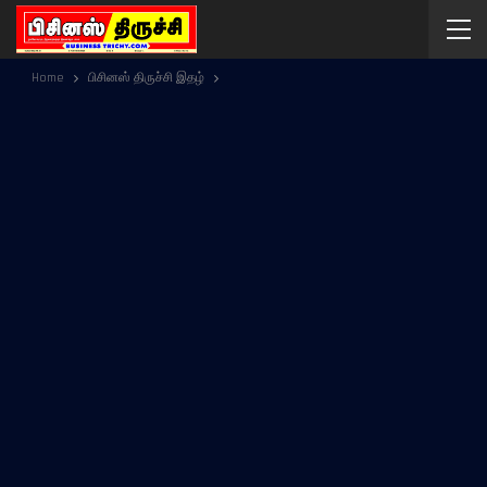
Home
பிசினஸ் திருச்சி இதழ்