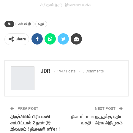
அங்குசம் இதழ் - இலவசமாக படிக்க -
எஸ்.எம்.இ.
ஜெம்
Share
JDR
1947 Posts
0 Comments
PREV POST
NEXT POST
திருச்சியில் பிரியாணி
நில பட்டா மாறுதலுக்கு புதிய
சாப்பிட்டால் 2 நாள் டூர்
வசதி : அரசு அறிமுகம்
இலவசம் ! தீபாவளி offer !