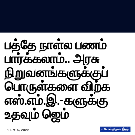
பத்தே நாள்ல பணம்
பார்க்கலாம்.. அரசு
நிறுவனங்களுக்குப்
பொருள்களை விற்க
எஸ்.எம்.இ.-களுக்கு
உதவும் ஜெம்
பிசினஸ் திருச்சி இதழ்
On
Oct 4, 2022