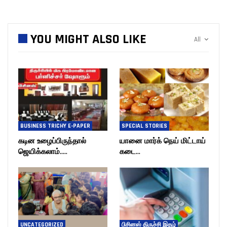
YOU MIGHT ALSO LIKE
All
BUSINESS TRICHY E-PAPER
SPECIAL STORIES
கடின உழைப்பிருந்தால்
யானை மார்க் நெய் மிட்டாய்
ஜெயிக்கலாம்…..
கடை…
UNCATEGORIZED
பிசினஸ் திருச்சி இதழ்