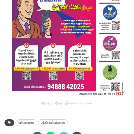
அங்குசம் இதழ் - இலவசமாக படிக்க -
பதிவுத்துறை
பத்திர பதிவுத்துறை