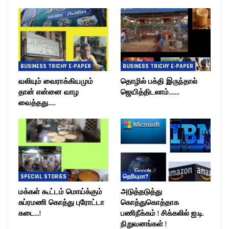
BUSINESS TRICHY E-PAPER
BUSINESS TRICHY E-PAPER
வலியும் வைராக்கியமும்
தொழில் பக்தி இருந்தால்
தான் என்னை வாழ
ஜெயித்திடலாம்…….
வைத்தது…..
SPECIAL STORIES
தெரியுமா?
மக்கள் கூட்டம் மொய்க்கும்
அடுத்தடுத்து
சுப்ரமணி கொத்து புரோட்டா
கொத்துகொத்தாக
கடை…!
பணிநீக்கம் ! சிக்கலில் ஐ.டி.
நிறுவனங்கள் !