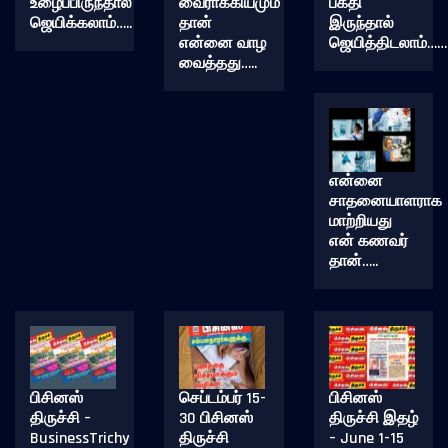
உழைப்பிருந்தால்
வைராக்கியமும்
பக்தி
ஜெயிக்கலாம்…..
தான்
இருந்தால்
என்னை வாழ
ஜெயித்திடலாம்……
வைத்தது…..
என்னை
சாதனையாளராக
மாற்றியது
என் கணவர்
தான்…..
பிசினஸ்
செப்டம்பர் 15-
பிசினஸ்
திருச்சி –
30 பிசினஸ்
திருச்சி இதழ்
BusinessTrichy
திருச்சி
– June 1-15