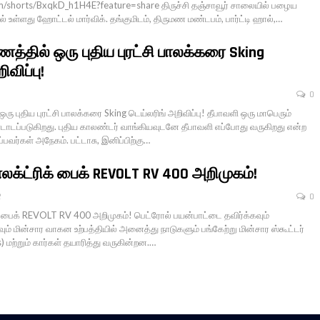
m/shorts/BxqkD_h1H4E?feature=share திருச்சி தஞ்சாவூர் சாலையில் பழைய
 உள்ளது ஹோட்டல் மார்விக். தங்குமிடம், திருமண மண்டபம், பார்ட்டி ஹால்,…
த்தில் ஒரு புதிய புரட்சி பாலக்கரை Sking
விப்பு!
0
ு புதிய புரட்சி பாலக்கரை Sking டெய்லரிங் அறிவிப்பு! தீபாவளி ஒரு மாபெரும்
டப்படுகிறது. புதிய காலண்டர் வாங்கியவுடனே தீபாவளி எப்போது வருகிறது என்ற
்பவர்கள் அநேகம். பட்டாசு, இனிப்பிற்கு…
 எலக்ட்ரிக் பைக் REVOLT RV 400 அறிமுகம்!
2
0
ரிக் பைக் REVOLT RV 400 அறிமுகம்! பெட்ரோல் பயன்பாட்டை தவிர்க்கவும்
ும் மின்சார வாகன உற்பத்தியில் அனைத்து நாடுகளும் பங்கேற்று மின்சார ஸ்கூட்டர்
 மற்றும் கார்கள் தயாரித்து வருகின்றன.…