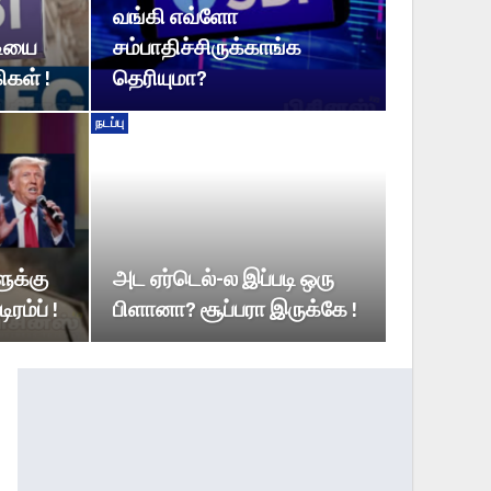
வங்கி எவ்ளோ
டியை
சம்பாதிச்சிருக்காங்க
ிகள் !
தெரியுமா?
நடப்பு
ுக்கு
அட ஏர்டெல்-ல இப்படி ஒரு
ரம்ப் !
பிளானா? சூப்பரா இருக்கே !