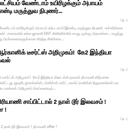
லட்சியம் வேண்டாம் உயிரிழக்கும் அபாயம்
என்டி மருத்துவ நிபுணர்…
0
வேண்டாம் உயிரிழக்கும் அபாயம் ஏற்படலாம்!இஎன்டி மருத்துவ நிபுணர் -எச்சரிக்கை
ன்ட் சாலையில் உள்ள ஜானகி ENT கிளினிக்கில் காது, மூக்கு, தொண்டை, கழுத்து
ு பிரச்சனைகளுக்கான சிறந்த சிகிச்சை…
 ஆர்கானிக் டீசர்ட்ஸ் அறிமுகம்! கே2 இந்தியா
கவல்
0
ிக் டீசர்ட்ஸ் அறிமுகம்! கே2 இந்தியா ஸ்டைல்ஸ் தகவல் தீபாவளி விற்பனை
்டது. ஜவுளி, ஜுவல்லர்ஸ், பர்னிச்சர் மார்ட், எலக்ட்ரானிக்ஸ் நிறுவனங்கள் பல
திய ரகங்கள் அறிமுகம் செய்வரையும்…
பிரியாணி சாப்பிட்டால் 2 நாள் டூர் இலவசம் !
r !
0
 2 நாள் டூர் இலவசம் ! தீபாவளி offer !