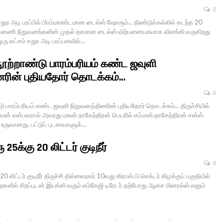
0
் சதுர அடி பரப்பில் பிரம்மாண்டமான டைல்ஸ் ஷோரூம்... திண்டுக்கல்லில் கடந்த 20
னணி நிறுவனங்களின் முதல் தரமான டைல்ஸ் விற்பனையகமாக விளங்கி வருகிறது
ஒரு லட்சம் சதுர அடி பரப்பளவில்…
 நூற்றாண்டு பாரம்பரியம் கண்ட ஜவுளி
னரின் புதியதோர் தொடக்கம்…
0
்டு பாரம்பரியம் கண்ட ஜவுளி நிறுவனத்தினரின் புதியதோர் தொடக்கம்... திருச்சியில்
மன் என்பவரால் அவரது மகன் நாகேந்திரன் பெயரில் எம்.என்.நாகேந்திரன் சன்ஸ்
 உருவானது. பட்டுப் புடவைகளுக்…
ூ 25க்கு 20 லிட்டர் குடிநீர்
0
 20 லிட்டர் குடிநீர் திருச்சி தில்லைநகர் 10வது கிராஸ் பி செக்டர் கிழக்குப் பகுதியில்
ைகளில் சிறப்புடன் இயங்கி வரும் எம்கேஜி டிரேடர் தற்போது ஆசை மினரல்ஸ் எனும்