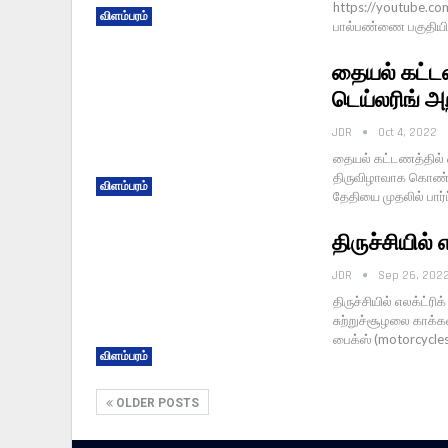
https://youtube.co
விளம்பரம்
பால்பண்ணை பகுதியில்
தையல் கட்டண
டெய்லரிங் அறி
JDR
Oct 4, 2022
தையல் கட்டணத்தில் ஒர
திருவிழாவாக கொண்டா
விளம்பரம்
தேதியை முதலில் பார்ப
திருச்சியில்
JDR
Sep 26, 202
திருச்சியில் எலக்ட்
சுற்றுச்சூழலை காக்கவ
பைக்ஸ் (motorcycles)
விளம்பரம்
OLDER POSTS