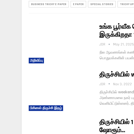
BUSINESS TRICHY E-PAPER
E PAPER
SPECIAL STORIES
TRICHY U
உங்க பூர்வீக
இருக்கிறதா 
JDR
May 21, 2025
நில ஆவணங்கள் கணின
பொதுமக்களின் பயன்ப
அறிவிப்பு
திருச்சியில்
JDR
Nov 3, 2022
திருச்சியில் weekend
அண்ணாமலை நகர் பகுதி
வெளியிட்டுள்ளனர். 
பிசினஸ் திருச்சி இதழ்
திருச்சியில்
ஷோரூம்…