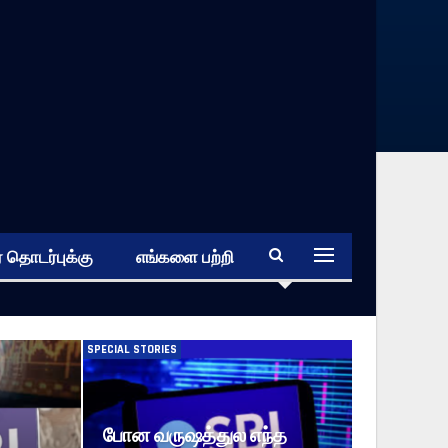
 தொடர்புக்கு
எங்களை பற்றி
SPECIAL STORIES
போன வருஷத்துல எந்த