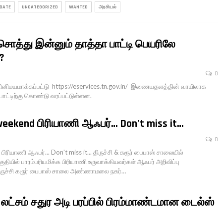
PDATE
UNCATEGORIZED
WANTED
அரசியல்
 சொத்து இன்னும் தாத்தா பாட்டி பெயரிலே
?
0
ிமயமாக்கப்பட்டு https://eservices.tn.gov.in/ இணையதளத்தின் வாயிலாக
ாட்டிற்கு கொண்டு வரப்பட்டுள்ளன.
 weekend பிரியாணி ஆஃபர்… Don’t miss it…
0
 பிரியாணி ஆஃபர்... Don't miss it... திருச்சி & கரூர் பைபாஸ் சாலையில்
யில் பாரம்பரியமிக்க பிரியாணி உருவாக்கியவர்கள் ஆஃபர் அறிவிப்பு
திருச்சி கரூர் பைபாஸ் சாலை அண்ணாமலை நகர்…
 1 லட்சம் சதுர அடி பரப்பில் பிரம்மாண்டமான டைல்ஸ்