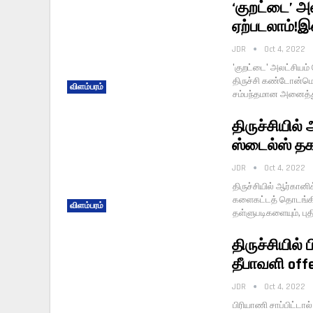
‘குறட்டை’ அ
ஏற்படலாம்!இ
JDR
Oct 4, 2022
'குறட்டை' அலட்சியம் 
திருச்சி கண்டோன்மெ
விளம்பரம்
சம்பந்தமான அனைத்த
திருச்சியில்
ஸ்டைல்ஸ் த
JDR
Oct 4, 2022
திருச்சியில் ஆர்கான
களைகட்டத் தொடங்கிவிட
விளம்பரம்
தள்ளுபடிகளையும், பு
திருச்சியில் 
தீபாவளி offe
JDR
Oct 4, 2022
பிரியாணி சாப்பிட்டால்