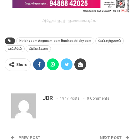
அங்குசம் இதழ் - இலவசமாக படிக்க -
Ntrichy.com Angusam.com Businesstrichy.com
மெட்டா நிறுவனம்
வாட்ஸ்ஆப்
வீடியோக்களை
Share
JDR
1947 Posts
0 Comments
PREV POST
NEXT POST