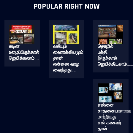
POPULAR RIGHT NOW
கடின
வலியும்
தொழில்
உழைப்பிருந்தால்
வைராக்கியமும்
பக்தி
ஜெயிக்கலாம்…..
தான்
இருந்தால்
என்னை வாழ
ஜெயித்திடலாம்……
வைத்தது…..
என்னை
சாதனையாளராக
மாற்றியது
என் கணவர்
தான்…..