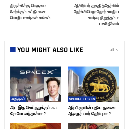
திருச்சிக்கு பெருமை
ஆசிரியர் தகுதித்தேர்வில்
சேர்க்கும் கட்டுமான
தேர்ச்சிபெறாதோர் ஊதிய
பொறியாளர்கள் சங்கம்
உயர்வு நிறுத்தம் +
பணிநீக்கம்
YOU MIGHT ALSO LIKE
All
அறிமுகம்
SPECIAL STORIES
அட இத செய்றதுக்கும் கூட
ஆர்.பி.ஐ,யின் புதிய துணை
ரோபோ வந்தாச்சா ?
ஆளுநர் யார் தெரியுமா ?