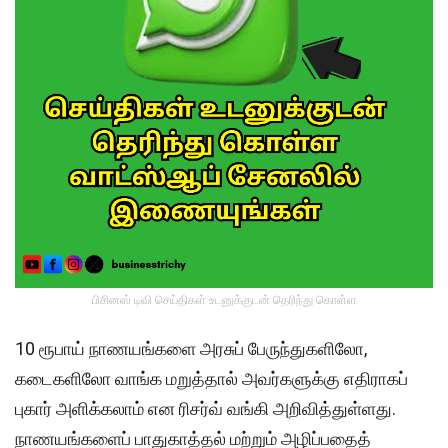
பிசினஸ் டிவி செய்திகள் உடனுக்குடன் தெரிந்து கொள்ள
10 ரூபாய் நாணயங்களை அரசுப் பேருந்துகளிலோ,
கடைகளிலோ வாங்க மறுத்தால் அவர்களுக்கு எதிராகப்
புகார் அளிக்கலாம் என ரிசர்வ் வங்கி அறிவித்துள்ளது.
நாணயங்களைப் பாதுகாத்தல் மற்றும் அழிப்பதைத்