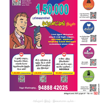
அங்குசம் இதழ் - இலவசமாக படிக்க -