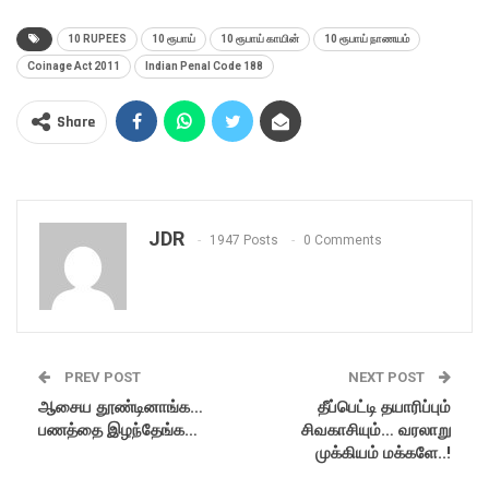
10 RUPEES
10 ரூபாய்
10 ரூபாய் காயின்
10 ரூபாய் நாணயம்
Coinage Act 2011
Indian Penal Code 188
Share
JDR
1947 Posts
0 Comments
PREV POST
NEXT POST
ஆசைய தூண்டினாங்க…
தீப்பெட்டி தயாரிப்பும்
பணத்தை இழந்தேங்க…
சிவகாசியும்… வரலாறு
முக்கியம் மக்களே..!