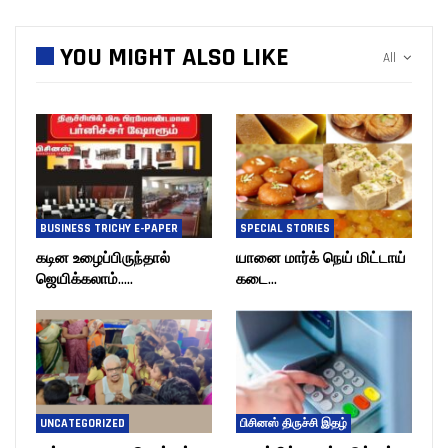
YOU MIGHT ALSO LIKE
All
BUSINESS TRICHY E-PAPER
SPECIAL STORIES
கடின உழைப்பிருந்தால்
யானை மார்க் நெய் மிட்டாய்
ஜெயிக்கலாம்…..
கடை…
UNCATEGORIZED
பிசினஸ் திருச்சி இதழ்