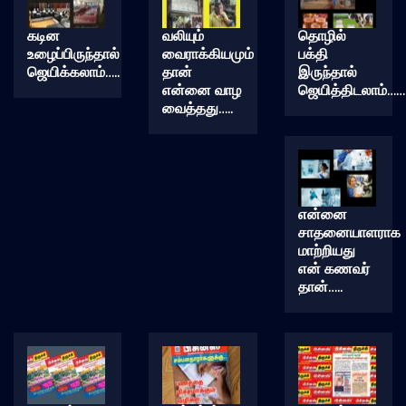
கடின
வலியும்
தொழில்
உழைப்பிருந்தால்
வைராக்கியமும்
பக்தி
ஜெயிக்கலாம்…..
தான்
இருந்தால்
என்னை வாழ
ஜெயித்திடலாம்……
வைத்தது…..
என்னை
சாதனையாளராக
மாற்றியது
என் கணவர்
தான்…..