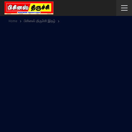
Home
பிசினஸ் திருச்சி இதழ்